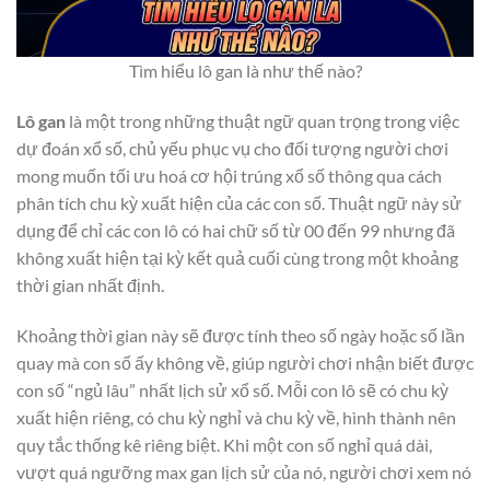
Tìm hiểu lô gan là như thế nào?
Lô gan
là một trong những thuật ngữ quan trọng trong việc
dự đoán xổ số, chủ yếu phục vụ cho đối tượng người chơi
mong muốn tối ưu hoá cơ hội trúng xổ số thông qua cách
phân tích chu kỳ xuất hiện của các con số. Thuật ngữ này sử
dụng để chỉ các con lô có hai chữ số từ 00 đến 99 nhưng đã
không xuất hiện tại kỳ kết quả cuối cùng trong một khoảng
thời gian nhất định.
Khoảng thời gian này sẽ được tính theo số ngày hoặc số lần
quay mà con số ấy không về, giúp người chơi nhận biết được
con số “ngủ lâu” nhất lịch sử xổ số. Mỗi con lô sẽ có chu kỳ
xuất hiện riêng, có chu kỳ nghỉ và chu kỳ về, hình thành nên
quy tắc thống kê riêng biệt. Khi một con số nghỉ quá dài,
vượt quá ngưỡng max gan lịch sử của nó, người chơi xem nó