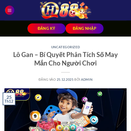
Bỏ
qua
nội
dung
ĐĂNG KÝ
ĐĂNG NHẬP
UNCATEGORIZED
Lô Gan – Bí Quyết Phân Tích Số May
Mắn Cho Người Chơi
ĐĂNG VÀO
25.12.2025
BỞI
ADMIN
25
Th12