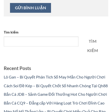
Tìm kiếm
TÌM
KIẾM
Recent Posts
Lô Gan – Bí Quyết Phân Tích Số May Mắn Cho Người Chơi
Cách Soi Đề Kép – Bí Quyết Chốt Số Nhanh Chóng Tại Qh88
Bắn Cá JDB – Sảnh Game Đổi Thưởng Hot Cho Người Chơi
Bắn Cá CQ9 – Đẳng cấp Với Hàng Loạt Trò Chơi Đỉnh Cao
Mẹo Nổ Hũ Thắng Lớn – Bí Quyết Chơi Hiệu Quả Cho Bạn