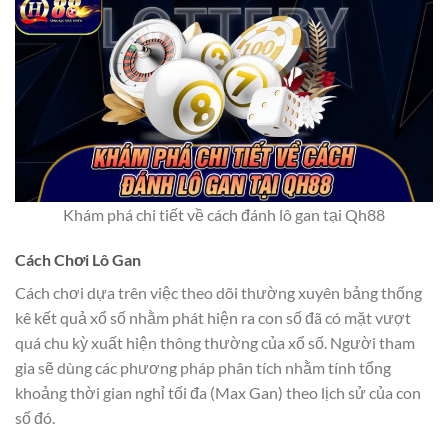
Khám phá chi tiết về cách đánh lô gan tại Qh88
Cách Chơi Lô Gan
Cách chơi dựa trên việc theo dõi thường xuyên bảng thống
kê kết quả xổ số nhằm phát hiện ra con số đã có mặt vượt
quá chu kỳ xuất hiện thông thường của xổ số. Người tham
gia sẽ dùng các phương pháp phân tích nhằm tính tổng
khoảng thời gian nghỉ tối đa (Max Gan) theo lịch sử của con
số đó.