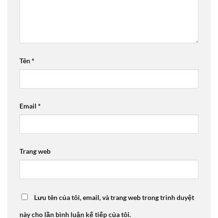
Tên
*
Email
*
Trang web
Lưu tên của tôi, email, và trang web trong trình duyệt
này cho lần bình luận kế tiếp của tôi.