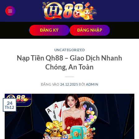
Bỏ
qua
nội
dung
ĐĂNG KÝ
ĐĂNG NHẬP
UNCATEGORIZED
Nạp Tiền Qh88 – Giao Dịch Nhanh
Chóng, An Toàn
ĐĂNG VÀO
24.12.2025
BỞI
ADMIN
24
Th12