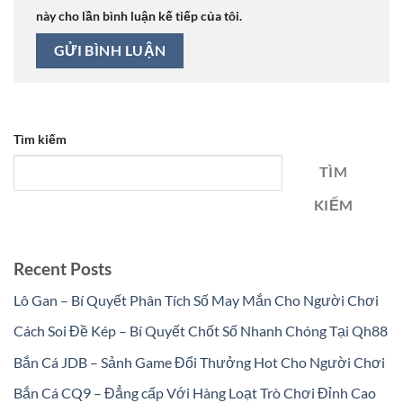
này cho lần bình luận kế tiếp của tôi.
Tìm kiếm
TÌM
KIẾM
Recent Posts
Lô Gan – Bí Quyết Phân Tích Số May Mắn Cho Người Chơi
Cách Soi Đề Kép – Bí Quyết Chốt Số Nhanh Chóng Tại Qh88
Bắn Cá JDB – Sảnh Game Đổi Thưởng Hot Cho Người Chơi
Bắn Cá CQ9 – Đẳng cấp Với Hàng Loạt Trò Chơi Đỉnh Cao