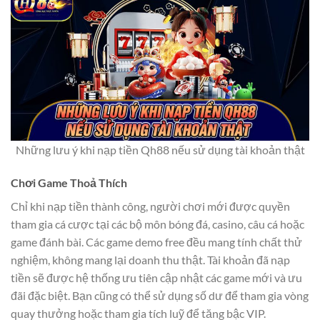
Những lưu ý khi nạp tiền Qh88 nếu sử dụng tài khoản thật
Chơi Game Thoả Thích
Chỉ khi nạp tiền thành công, người chơi mới được quyền
tham gia cá cược tại các bộ môn bóng đá, casino, câu cá hoặc
game đánh bài. Các game demo free đều mang tính chất thử
nghiệm, không mang lại doanh thu thật. Tài khoản đã nạp
tiền sẽ được hệ thống ưu tiên cập nhật các game mới và ưu
đãi đặc biệt. Bạn cũng có thể sử dụng số dư để tham gia vòng
quay thưởng hoặc tham gia tích luỹ để tăng bậc VIP.