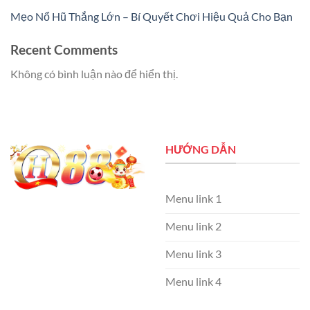
Mẹo Nổ Hũ Thắng Lớn – Bí Quyết Chơi Hiệu Quả Cho Bạn
Recent Comments
Không có bình luận nào để hiển thị.
HƯỚNG DẪN
Menu link 1
Menu link 2
Menu link 3
Menu link 4