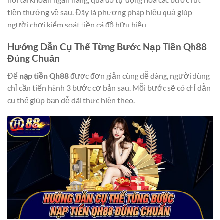
tiền thưởng về sau. Đây là phương pháp hiệu quả giúp
người chơi kiểm soát tiền cá độ hữu hiệu.
Hướng Dẫn Cụ Thể Từng Bước Nạp Tiền Qh88
Đúng Chuẩn
Để
nạp tiền Qh88
được đơn giản cùng dễ dàng, người dùng
chỉ cần tiến hành 3 bước cơ bản sau. Mỗi bước sẽ có chỉ dẫn
cụ thể giúp bạn dễ dãi thực hiện theo.