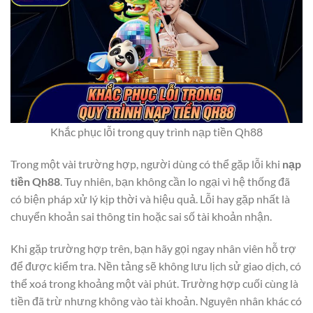
Khắc phục lỗi trong quy trình nạp tiền Qh88
Trong một vài trường hợp, người dùng có thể gặp lỗi khi
nạp
tiền Qh88
. Tuy nhiên, bạn không cần lo ngại vì hệ thống đã
có biện pháp xử lý kịp thời và hiệu quả. Lỗi hay gặp nhất là
chuyển khoản sai thông tin hoặc sai số tài khoản nhận.
Khi gặp trường hợp trên, bạn hãy gọi ngay nhân viên hỗ trợ
để được kiểm tra. Nền tảng sẽ không lưu lịch sử giao dịch, có
thể xoá trong khoảng một vài phút. Trường hợp cuối cùng là
tiền đã trừ nhưng không vào tài khoản. Nguyên nhân khác có